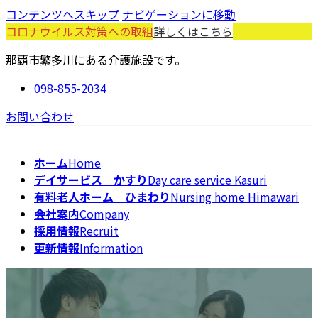
コンテンツへスキップ
ナビゲーションに移動
コロナウイルス対策への取組
詳しくはこちら
那覇市繁多川にある介護施設です。
098-855-2034
お問い合わせ
ホーム
Home
デイサービス かすり
Day care service Kasuri
有料老人ホーム ひまわり
Nursing home Himawari
会社案内
Company
採用情報
Recruit
更新情報
Information
更新情報